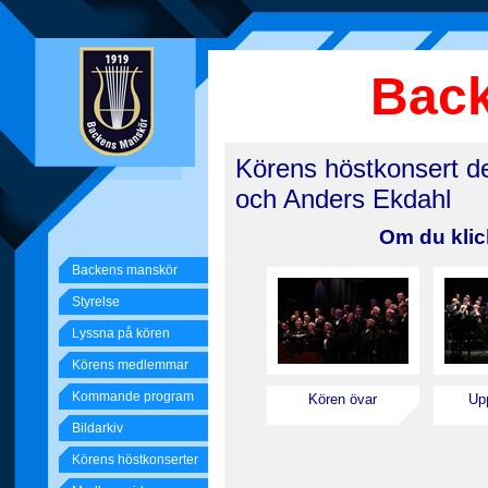
Bac
Körens höstkonsert d
och Anders Ekdahl
Om du klic
Backens manskör
Styrelse
Lyssna på kören
Körens medlemmar
Kommande program
Kören övar
Up
Bildarkiv
Körens höstkonserter