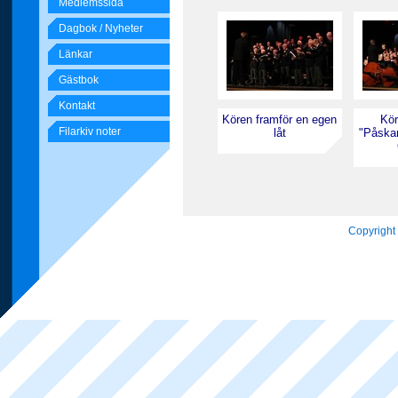
Medlemssida
Dagbok / Nyheter
Länkar
Gästbok
Kontakt
Kören framför en egen
Kör
Filarkiv noter
låt
"Påska
Copyright