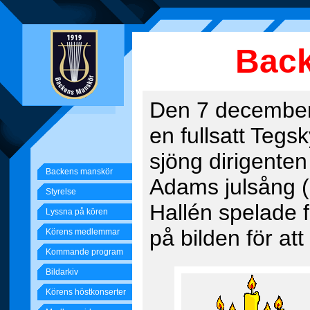
Bac
Den 7 december 
en fullsatt Teg
sjöng dirigente
Backens manskör
Adams julsång (
Styrelse
Hallén spelade fl
Lyssna på kören
på bilden för att
Körens medlemmar
Kommande program
Bildarkiv
Körens höstkonserter